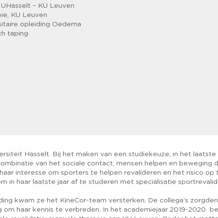
ie UHasselt – KU Leuven
pie, KU Leuven
sitaire opleiding Oedema
ch taping
siteit Hasselt. Bij het maken van een studiekeuze, in het laatste
 combinatie van het sociale contact, mensen helpen en beweging d
g haar interesse om sporters te helpen revalideren en het risico o
in haar laatste jaar af te studeren met specialisatie sportrevalid
ding kwam ze het KineCor-team versterken. De collega's zorgd
g om haar kennis te verbreden. In het academiejaar 2019-2020 beh