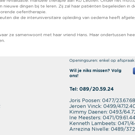
le revalidatie: manuele therapie aan KU Leuven. Onder het mott
 nieuwe dingen bij te leren. Zij zal haar patiënten begeleiden in d
jhorende oefentherapie.
uten die de interuniversitaire opleiding van oedema heeft afgeleg
ar waar ze samenwoont met haar vriend Hans. Maar ondertussen h
en.
Openingsuren: enkel op afspraak
Wil je niks missen? Volg
ons!
Tel: 089/20.59.24
Joris Poosen: 0477/23.67.6
2
Jeroen Vinck: 0499/47.12.4
Kimmy Daenen: 0493/64.7
Ine
Meesters: 0471/09.61.4
Kenneth Lambeets: 0471/44
Arrezina Nivelle: 0489/37.