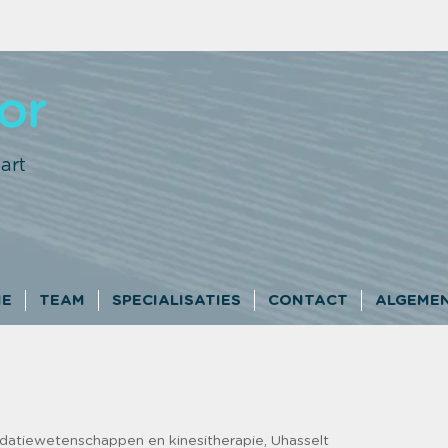
art
ME
TEAM
SPECIALISATIES
CONTACT
ALGEMEN
lidatiewetenschappen en kinesitherapie, Uhasselt