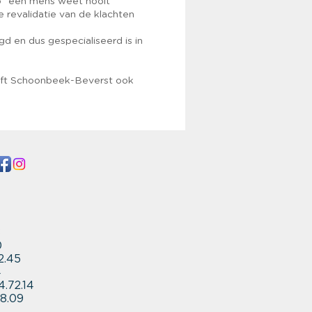
o "een mens weet nooit
e revalidatie van de klachten
d en dus gespecialiseerd is in
eeft Schoonbeek-Beverst ook
8
0
2.45
4
.72.14
28.09