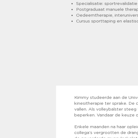
Specialisatie: sportrevalidat
Postgraduaat manuele thera
Oedeemtherapie, interuniver
Cursus sporttaping en elastis
Kimmy studeerde aan de Univer
kinesitherapie ter sprake. De
vallen. Als volleybalster stee
beperken. Vandaar de keuze om 
Enkele maanden na haar oplei
collega's vergrootten de dran