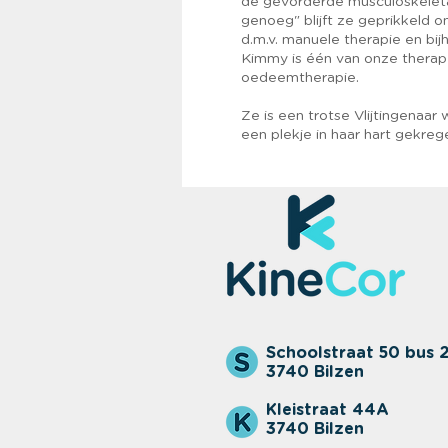
de gevorderde musculoskeleta
genoeg" blijft ze geprikkeld om
d.m.v. manuele therapie en bi
Kimmy is één van onze therape
oedeemtherapie.
Ze is een trotse Vlijtingena
een plekje in haar hart gekreg
Schoolstraat 50 bus 
3740 Bilzen
Kleistraat 44A
3740 Bilzen